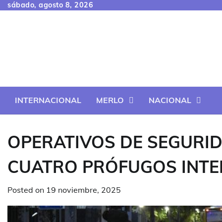
Skip
sábado, agosto 8, 2026
to
content
INTERNACIONAL
MERLO
NACIONAL
OPERATIVOS DE SEGURID
CUATRO PRÓFUGOS INT
Posted on
19 noviembre, 2025