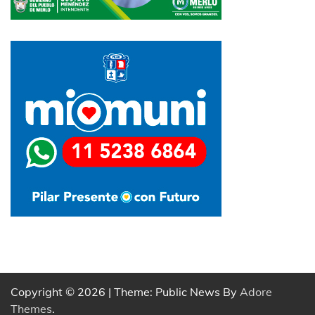
Copyright © 2026
| Theme: Public News By
Adore
Themes
.