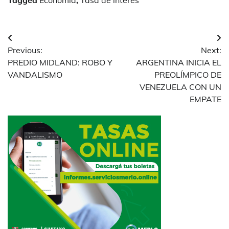
Tagged
Economía
,
Tasa de interes
Navegación
Previous:
Next:
de
PREDIO MIDLAND: ROBO Y
ARGENTINA INICIA EL
entradas
VANDALISMO
PREOLÍMPICO DE
VENEZUELA CON UN
EMPATE