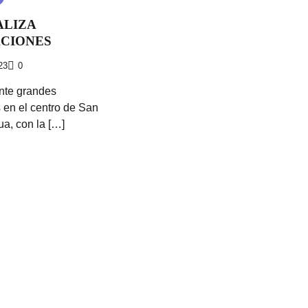
ALIZA
CIONES
23
0
nte grandes
en el centro de San
a, con la […]