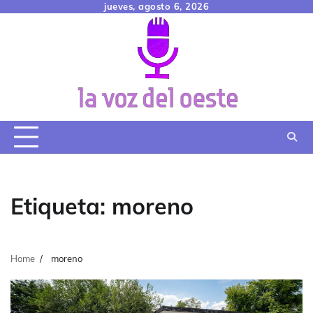
Skip
jueves, agosto 6, 2026
to
content
Etiqueta:
moreno
Home
moreno