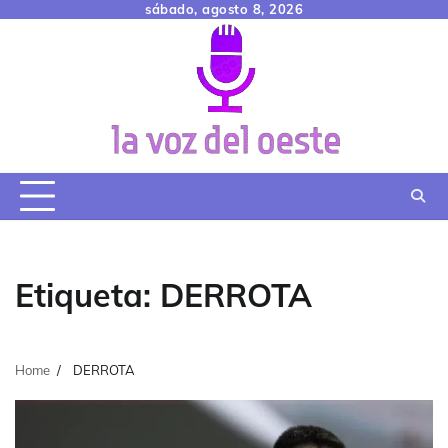
Skip
sábado, agosto 8, 2026
to
content
Etiqueta:
DERROTA
Home
DERROTA