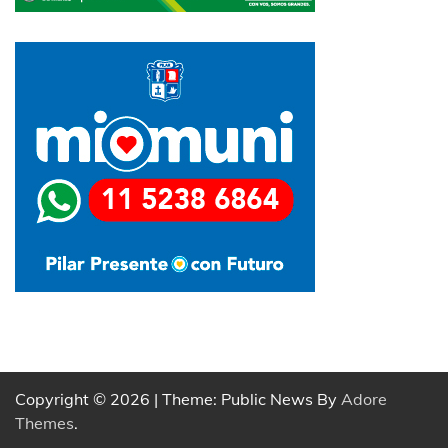
Copyright © 2026
| Theme: Public News By
Adore
Themes
.