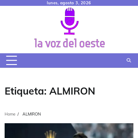
Skip
lunes, agosto 3, 2026
to
content
Etiqueta:
ALMIRON
Home
ALMIRON